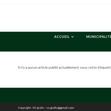
Skip
to
content
ACCUEIL
MUNICIPALIT
Il n’y a aucun article publié actuellement sous cette étiquett
Copyright : SO grafic -
so.grafic@gmail.com