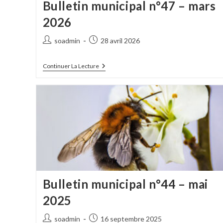
Bulletin municipal n°47 – mars
2026
Auteur/autrice
Publication
soadmin
28 avril 2026
de
publiée :
la
Bulletin
Continuer La Lecture
publication :
Municipal
N°47
–
Mars
2026
Bulletin municipal n°44 – mai
2025
Auteur/autrice
Publication
soadmin
16 septembre 2025