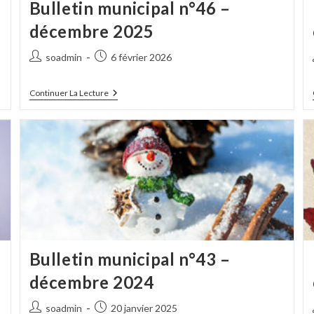
Bulletin municipal n°46 –
décembre 2025
Auteur/autrice
Publication
soadmin
6 février 2026
de
publiée :
la
Bulletin
Continuer La Lecture
publication :
Municipal
N°46
–
Décembre
2025
Bulletin municipal n°43 –
décembre 2024
Auteur/autrice
Publication
soadmin
20 janvier 2025