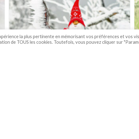
–
Décembre
2023
expérience la plus pertinente en mémorisant vos préférences et vos vis
lisation de TOUS les cookies. Toutefois, vous pouvez cliquer sur "Para
Bulletin municipal n°37 –
décembre 2022
Auteur/autrice
Publication
soadmin
3 janvier 2023
de
publiée :
la
Bulletin
Continuer La Lecture
publication :
Municipal
N°37
–
Décembre
2022