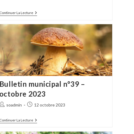
de
publiée :
la
Bulletin
Continuer La Lecture
publication :
Municipal
N°42
–
Octobre
2024
Bulletin municipal n°39 –
octobre 2023
Auteur/autrice
Publication
soadmin
12 octobre 2023
de
publiée :
la
Bulletin
Continuer La Lecture
publication :
Municipal
N°39