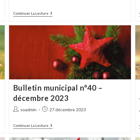
de
publiée :
la
Bulletin
Continuer La Lecture
publication :
Municipal
N°43
–
Décembre
2024
Bulletin municipal n°40 –
décembre 2023
Auteur/autrice
Publication
soadmin
27 décembre 2023
de
publiée :
la
Bulletin
Continuer La Lecture
publication :
Municipal
N°40