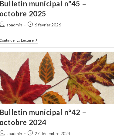
Bulletin municipal n°45 –
octobre 2025
Auteur/autrice
Publication
soadmin
6 février 2026
de
publiée :
la
Bulletin
Continuer La Lecture
publication :
Municipal
N°45
–
Octobre
2025
Bulletin municipal n°42 –
octobre 2024
Auteur/autrice
Publication
soadmin
27 décembre 2024