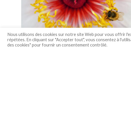
–
Mai
2024
Nous utilisons des cookies sur notre site Web pour vous offrir l'
répétées. En cliquant sur "Accepter tout", vous consentez à l'uti
des cookies" pour fournir un consentement contrôlé.
Bulletin municipal n°38 – mai
2023
Auteur/autrice
Publication
soadmin
13 juin 2023
de
publiée :
la
Bulletin
Continuer La Lecture
publication :
Municipal
N°38
–
Mai
2023