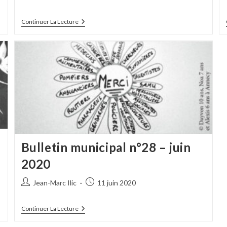
de
publiée :
la
Bulletin
Continuer La Lecture
publication :
Municipal
N°31
–
Avril
2021
Bulletin municipal n°28 – juin
2020
Auteur/autrice
Publication
Jean-Marc Ilic
11 juin 2020
de
publiée :
la
Bulletin
Continuer La Lecture
publication :
Municipal
N°28