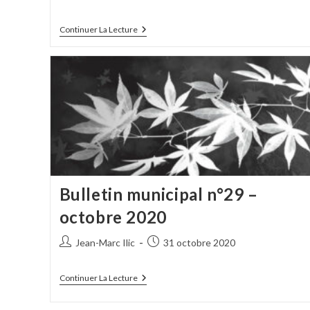
de
publiée :
la
Bulletin
Continuer La Lecture
publication :
Municipal
N°32
–
Juillet
2021
Bulletin municipal n°29 –
octobre 2020
Auteur/autrice
Publication
Jean-Marc Ilic
31 octobre 2020
de
publiée :
la
Bulletin
Continuer La Lecture
publication :
Municipal
N°29