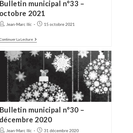
Bulletin municipal n°33 –
octobre 2021
Auteur/autrice
Publication
Jean-Marc Ilic
15 octobre 2021
de
publiée :
la
Bulletin
Continuer La Lecture
publication :
Municipal
N°33
–
Octobre
2021
Bulletin municipal n°30 –
décembre 2020
Auteur/autrice
Publication
Jean-Marc Ilic
31 décembre 2020