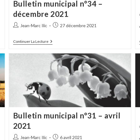
Bulletin municipal n°34 –
décembre 2021
Auteur/autrice
Publication
Jean-Marc Ilic
27 décembre 2021
de
publiée :
la
Bulletin
Continuer La Lecture
publication :
Municipal
N°34
–
Décembre
2021
Bulletin municipal n°31 – avril
2021
Auteur/autrice
Publication
Jean-Marc Ilic
6 avril 2021