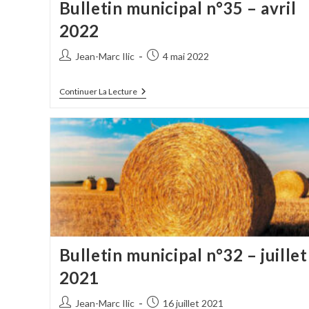
Bulletin municipal n°35 – avril
2022
Auteur/autrice
Publication
Jean-Marc Ilic
4 mai 2022
de
publiée :
la
Bulletin
Continuer La Lecture
publication :
Municipal
N°35
–
Avril
2022
Bulletin municipal n°32 – juillet
2021
Auteur/autrice
Publication
Jean-Marc Ilic
16 juillet 2021