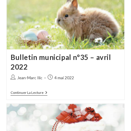
–
Juillet
2022
Bulletin municipal n°35 – avril
2022
Auteur/autrice
Publication
Jean-Marc Ilic
4 mai 2022
de
publiée :
la
Bulletin
Continuer La Lecture
publication :
Municipal
N°35
–
Avril
2022