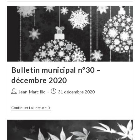
N°31
–
Avril
2021
Bulletin municipal n°30 –
décembre 2020
Auteur/autrice
Publication
Jean-Marc Ilic
31 décembre 2020
de
publiée :
la
Bulletin
Continuer La Lecture
publication :
Municipal
N°30
–
Décembre
2020