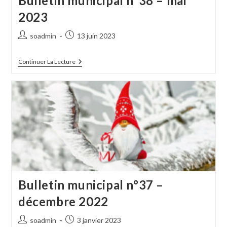
Bulletin municipal n°38 – mai
2023
Auteur/autrice
Publication
soadmin
13 juin 2023
de
publiée :
la
Bulletin
Continuer La Lecture
publication :
Municipal
N°38
–
Mai
2023
Bulletin municipal n°37 –
décembre 2022
Auteur/autrice
Publication
soadmin
3 janvier 2023