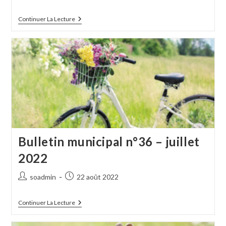
de
publiée :
la
Bulletin
Continuer La Lecture
publication :
Municipal
N°37
–
Décembre
2022
Bulletin municipal n°36 – juillet
2022
Auteur/autrice
Publication
soadmin
22 août 2022
de
publiée :
la
Bulletin
Continuer La Lecture
publication :
Municipal
N°36