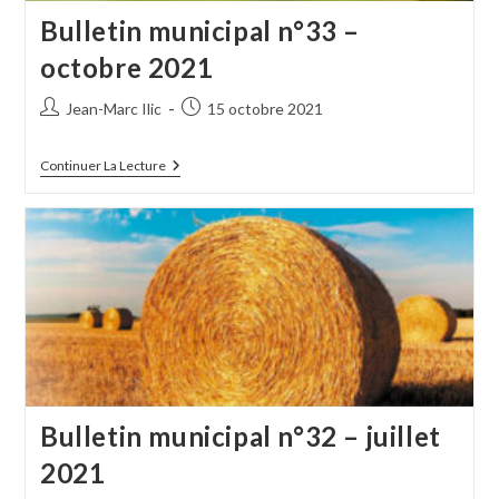
Bulletin municipal n°33 –
octobre 2021
Auteur/autrice
Publication
Jean-Marc Ilic
15 octobre 2021
de
publiée :
la
Bulletin
Continuer La Lecture
publication :
Municipal
N°33
–
Octobre
2021
Bulletin municipal n°32 – juillet
2021