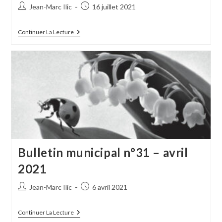
Auteur/autrice
Publication
Jean-Marc Ilic
16 juillet 2021
de
publiée :
la
Bulletin
Continuer La Lecture
publication :
Municipal
N°32
–
Juillet
2021
Bulletin municipal n°31 – avril
2021
Auteur/autrice
Publication
Jean-Marc Ilic
6 avril 2021
de
publiée :
la
Bulletin
Continuer La Lecture
publication :
Municipal