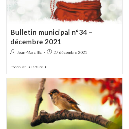
Bulletin municipal n°34 –
décembre 2021
Auteur/autrice
Publication
Jean-Marc Ilic
27 décembre 2021
de
publiée :
la
Bulletin
Continuer La Lecture
publication :
Municipal
N°34
–
Décembre
2021