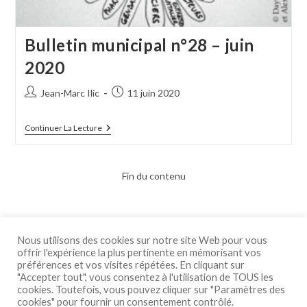
Bulletin municipal n°28 – juin
2020
Auteur/autrice
Publication
Jean-Marc Ilic
11 juin 2020
de
publiée :
la
Bulletin
Continuer La Lecture
publication :
Municipal
N°28
–
Juin
Fin du contenu
2020
Nous utilisons des cookies sur notre site Web pour vous
offrir l'expérience la plus pertinente en mémorisant vos
préférences et vos visites répétées. En cliquant sur
"Accepter tout", vous consentez à l'utilisation de TOUS les
cookies. Toutefois, vous pouvez cliquer sur "Paramètres des
cookies" pour fournir un consentement contrôlé.