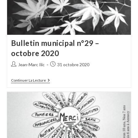
Bulletin municipal n°29 –
octobre 2020
Auteur/autrice
Publication
Jean-Marc Ilic
31 octobre 2020
de
publiée :
la
Bulletin
Continuer La Lecture
publication :
Municipal
N°29
–
Octobre
2020