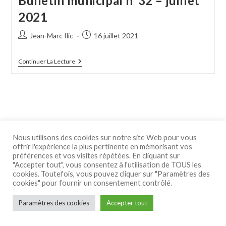
Bulletin municipal n°32 – juillet
2021
Auteur/autrice
Publication
Jean-Marc Ilic
16 juillet 2021
de
publiée :
la
Bulletin
Continuer La Lecture
publication :
Municipal
N°32
–
Juillet
2021
Nous utilisons des cookies sur notre site Web pour vous
offrir l'expérience la plus pertinente en mémorisant vos
préférences et vos visites répétées. En cliquant sur
"Accepter tout", vous consentez à l'utilisation de TOUS les
cookies. Toutefois, vous pouvez cliquer sur "Paramètres des
Mentions légales
Politique de confidentialité
Politique de cookies
cookies" pour fournir un consentement contrôlé.
Copyright : SO grafic -
so.grafic@gmail.com
Paramètres des cookies
Accepter tout